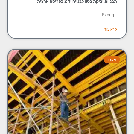
תבניות יציקת בטון לבנייה יד 2 בפריסה ארצית
Excerpt
קרא עוד
אקרו