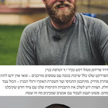
דויד פרידמן
מנהל רכש בכיר י.ד הנדסת בניין
הפרויקט שלנו כלל יציקות בגובה עם עומסים מורכבים – ומאי אדן ידעו לתת
פתרון מדויק. מהתכנון ההנדסי ועד השכרת האקרו ורגלי הבניין – הכול עבד
חלק. הצוות ידע לשלב את התבניות הקיימות שלנו עם ציוד חדש שקיבלנו
מהם. פשוט תענוג לעבוד עם אנשים שמבינים מה זה שטח.