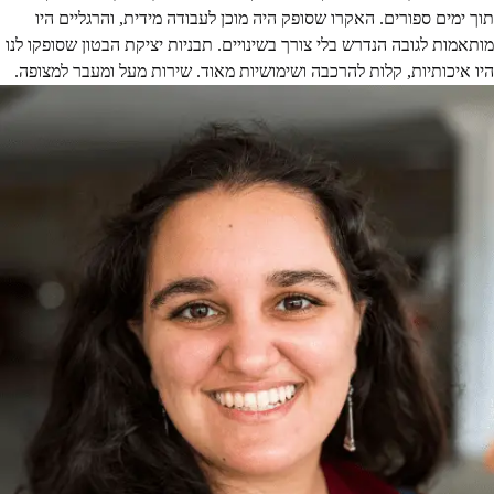
תוך ימים ספורים. האקרו שסופק היה מוכן לעבודה מידית, והרגליים היו
מותאמות לגובה הנדרש בלי צורך בשינויים. תבניות יציקת הבטון שסופקו לנו
היו איכותיות, קלות להרכבה ושימושיות מאוד. שירות מעל ומעבר למצופה.