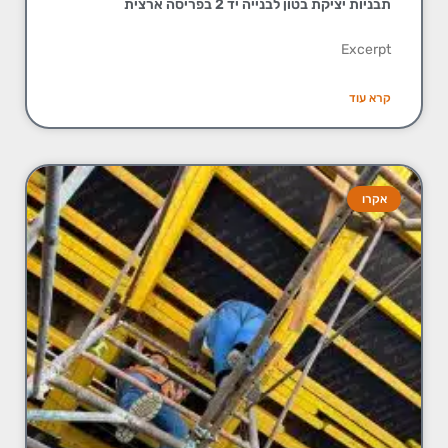
תבניות יציקת בטון לבנייה יד 2 בפריסה ארצית
Excerpt
קרא עוד
אקרו