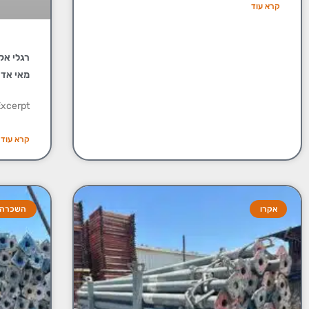
קרא עוד
רגלי אק
מאי אדן
xcerpt
קרא עוד
אקרו
השכרה ומ