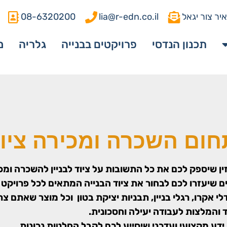
יר צור יגאל
lia@r-edn.co.il
08-6320200
תכנון הנדסי
פרויקטים בבנייה
גלריה
מ
ום השכרה ומכירה ציוד 
ן שיספק לכם את כל התשובות על ציוד לבניין להשכרה ומכ
 שיעזרו לכם לבחור את ציוד הבנייה המתאים לכל פרויקט בנ
אקרו, רגלי בניין, תבניות יציקת בטון וכל מוצר שאתם צרי
 והמלצות לעבודה יעילה וחסכונית.
דע מקצועי ועדכני שיסייע לכם לקבל החלטות נכונות,