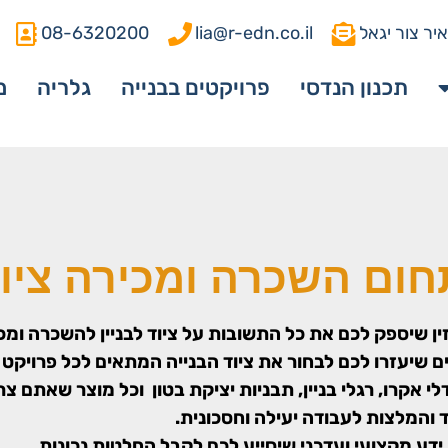
יר צור יגאל
lia@r-edn.co.il
08-6320200
תכנון הנדסי
פרויקטים בבנייה
גלריה
מ
ום השכרה ומכירה ציוד 
ן שיספק לכם את כל התשובות על ציוד לבניין להשכרה ומכ
 שיעזרו לכם לבחור את ציוד הבנייה המתאים לכל פרויקט בנ
אקרו, רגלי בניין, תבניות יציקת בטון וכל מוצר שאתם צרי
 והמלצות לעבודה יעילה וחסכונית.
דע מקצועי ועדכני שיסייע לכם לקבל החלטות נכונות,