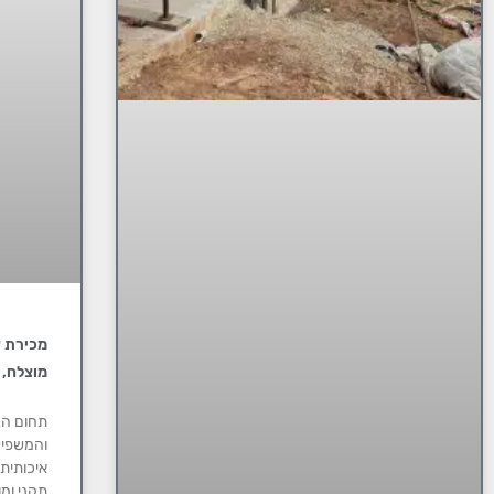
מכירת צ
מוצלח, 
תחום הב
והמשפיע
איכותית,
תקני ומ