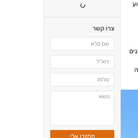
וע
צרו קשר
נים
ה
תחזרו אלי