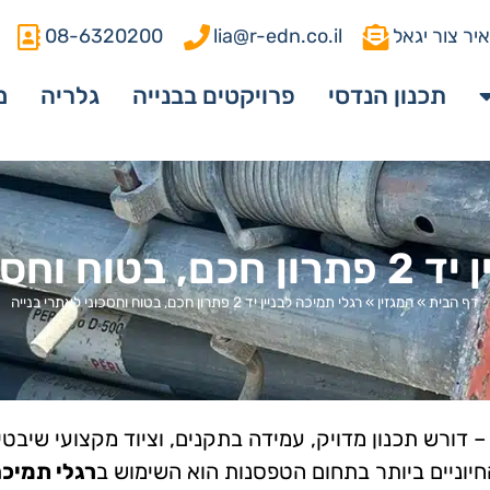
יר צור יגאל
lia@r-edn.co.il
08-6320200
תכנון הנדסי
פרויקטים בבנייה
גלריה
מ
 לאתרי בנייה
דף הבית
»
המגזין
»
רגלי תמיכה לבניין יד 2 פתרון חכם, בטוח וחסכוני לאתרי בנייה
– דורש תכנון מדויק, עמידה בתקנים, וציוד מקצועי שיבטי
חיוניים ביותר בתחום הטפסנות הוא השימוש ב
רגלי תמיכ