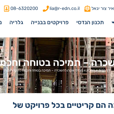
יר צור יגאל
lia@r-edn.co.il
08-6320200
תכנון הנדסי
פרויקטים בבנייה
גלריה
מ
כרה – תמיכה בטוחה וחכמה
דף הבית
»
המגזין
»
מגדלי אקרו להשכרה – תמיכה בטוחה וחכמה לתקרות בניין
ה הם קריטיים בכל פרויקט של