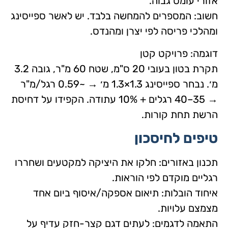
אזורי עומס גבוה.
חשוב: המספרים להמחשה בלבד. יש לאשר ספייסינג
ומהלכי פריסה לפי יצרן ומהנדס.
דוגמה: פרויקט קטן
תקרת בטון בעובי 20 ס"מ, שטח 60 מ"ר, גובה 3.2
מ׳. נבחר ספייסינג 1.3×1.3 מ׳ → ~0.59 רגל/מ"ר
→ 35–40 רגלים + 10% עתודה. הקפידו על דחיסת
הרשת תחת קורות.
טיפים לחיסכון
תכנון באזורים: חלקו את היציקה למקטעים ושחררו
רגליים מוקדם לפי הוראות.
איחוד הובלות: תיאום אספקה/איסוף ביום אחד
מצמצם עלויות.
התאמה לדגמים: לעתים דגם קצר-חזק עדיף על