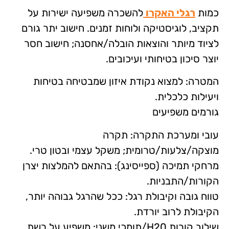
כמות
רגלי האקרו
להשכרה משפיעה ישירות על
תקציב, לוגיסטיקה ולוחות זמנים. חישוב יתר גורם
לציוד מיותר והוצאות הובלה/אחסנה; חישוב חסר
יוצר סיכון בטיחותי ועיכובים.
המטרה: למצוא נקודת איזון שמבטיחה בטיחות
ויעילות כלכלית.
גורמים משפיעים
עובי ומערכת התקרה: תקרה
מוצקה/צלעות/טרומית; משקל עצמי ובטון טרי.
מרחקי תמיכה (ספייסינג): בהתאם להמלצות יצרן
הקורות/התבניות.
טווח גובה וקיבולת רגל: ככל שהרגל גבוהה יותר,
הקיבולת לרוב יורדת.
שילוב קורות H20/תומכי משני: משפיע על רשת