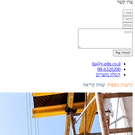
צרו קשר
תחזרו אלי
lia@r-edn.co.il
08-6320200
קטלוג מוצרים
כתבות נוספות
שוות קריאה