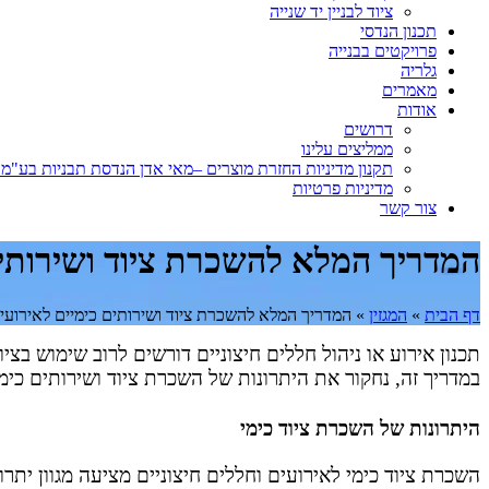
ציוד לבניין יד שנייה
תכנון הנדסי
פרויקטים בבנייה
גלריה
מאמרים
אודות
דרושים
ממליצים עלינו
תקנון מדיניות החזרת מוצרים –מאי אדן הנדסת תבניות בע"
מדיניות פרטיות
צור קשר
המדריך המלא להשכרת ציוד ושירותים
דף הבית
»
המגזין
»
המדריך המלא להשכרת ציוד ושירותים כימיים לאירועי
תכנון אירוע או ניהול חללים חיצוניים דורשים לרוב שימוש בציו
במדריך זה, נחקור את היתרונות של השכרת ציוד ושירותים כימי
היתרונות של השכרת ציוד כימי
השכרת ציוד כימי לאירועים וחללים חיצוניים מציעה מגוון יתר