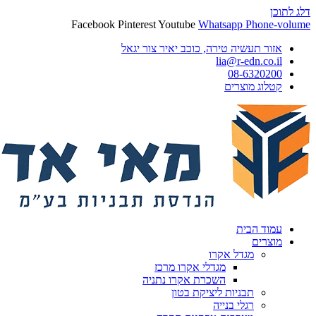
דלג לתוכן
Facebook
Pinterest
Youtube
Whatsapp
Phone-volume
אזור תעשיה טירה, כוכב יאיר צור יגאל
lia@r-edn.co.il
08-6320200
קטלוג מוצרים
עמוד הבית
מוצרים
מגדל אקרו
מגדלי אקרו מרכז
השכרת אקרו נתניה
תבניות ליציקת בטון
רגלי בנייה