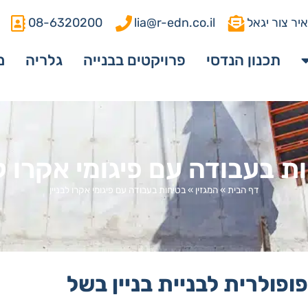
יר צור יגאל
lia@r-edn.co.il
08-6320200
תכנון הנדסי
פרויקטים בבנייה
גלריה
מ
ת בעבודה עם פיגומי אקרו לב
דף הבית
»
המגזין
»
בטיחות בעבודה עם פיגומי אקרו לבניין
ופולרית לבניית בניין בשל