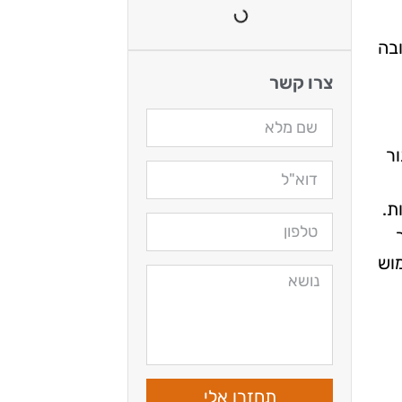
בה
צרו קשר
נור
ת.
מוש
תחזרו אלי