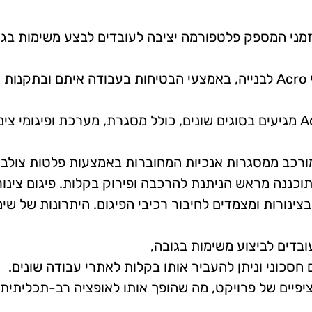
זמני המספק פלטפורמה יציבה לעובדים לבצע משימות בגו
מאמר זה ידון ביתרונות השימוש בפיגומי Acro לבנייה, באמצעי הבטיחות בעבודה איתם ובתקנות
המסדירים את השימוש בהם. פיגומי Acro מגיעים בסוגים שונים, כולל מסגרת, מערכת ופיגומי צי
ומורכב ממסגרות אנכיות המחוברות באמצעות פלטות צולבו
וכננה מראש הניתנת להרכבה ופירוק בקלות. פיגום צינור
ינורות ומצמדים לחיבור רכיבי הפיגום. היתרונות של שי
בדים לביצוע משימות בגובה,
ם חסכוני וניתן להעביר אותו בקלות לאתרי עבודה שונים.
יפיים של פרויקט, מה שהופך אותו לאופציה רב-תכליתית