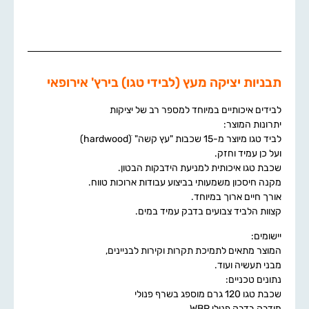
תבניות יציקה מעץ (לבידי טגו) בירץ' אירופאי
לבידים איכותיים במיוחד למספר רב של יציקות
יתרונות המוצר:
לביד טגו מיוצר מ-15 שכבות "עץ קשה" ׁ(hardwood)
ועל כן עמיד וחזק.
שכבת טגו איכותית למניעת הידבקות הבטון.
מקנה חיסכון משמעותי בביצוע עבודות ארוכות טווח.
אורך חיים ארוך במיוחד.
קצוות הלביד צבועים בדבק עמיד במים.
יישומים:
המוצר מתאים לתמיכת תקרות וקירות לבניינים,
מבני תעשיה ועוד.
נתונים טכניים:
שכבת טגו 120 גרם מוספג בשרף פנולי
מודבק בדבק פנולי WBP